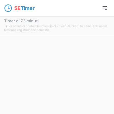
SE
Timer
Timer di 73 minuti
Timer online di conto alla rovescia di 73 minuti. Gratuito e facile da usare.
Nessuna registrazione richiesta.