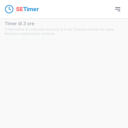
SE
Timer
Timer di 3 ore
Timer online di conto alla rovescia di 3 ore. Gratuito e facile da usare.
Nessuna registrazione richiesta.