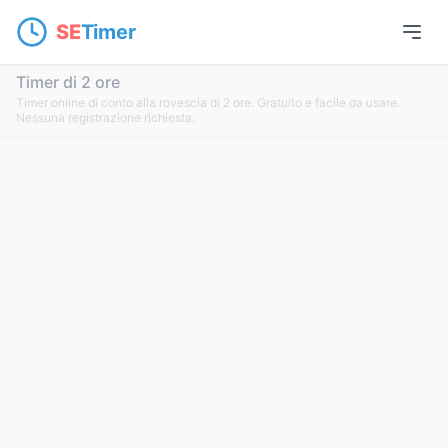
SE
Timer
Timer di 2 ore
Timer online di conto alla rovescia di 2 ore. Gratuito e facile da usare.
Nessuna registrazione richiesta.