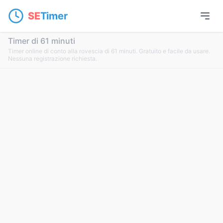
SE
Timer
Timer di 61 minuti
Timer online di conto alla rovescia di 61 minuti. Gratuito e facile da usare.
Nessuna registrazione richiesta.