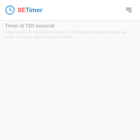
SE
Timer
Timer di 120 secondi
Timer online di conto alla rovescia di 120 secondi. Gratuito e facile da
usare. Nessuna registrazione richiesta.