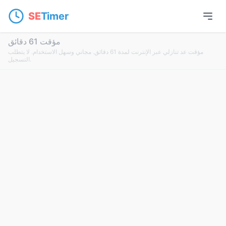
SE
Timer
مؤقت 61 دقائق
مؤقت عد تنازلي عبر الإنترنت لمدة 61 دقائق. مجاني وسهل الاستخدام. لا يتطلب
التسجيل.