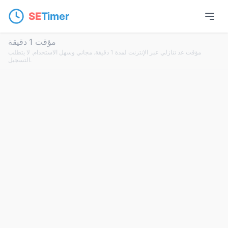
SE
Timer
مؤقت 1 دقيقة
مؤقت عد تنازلي عبر الإنترنت لمدة 1 دقيقة. مجاني وسهل الاستخدام. لا يتطلب
التسجيل.