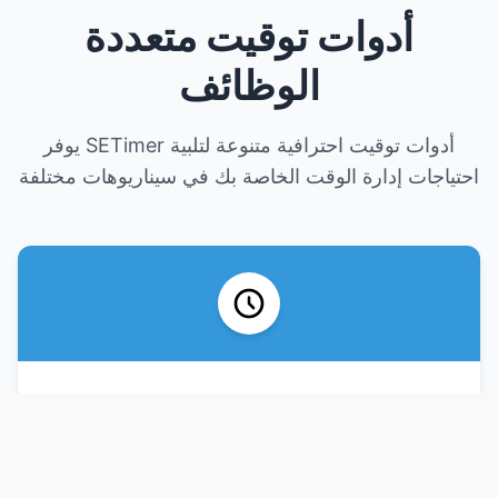
أدوات توقيت متعددة
الوظائف
يوفر SETimer أدوات توقيت احترافية متنوعة لتلبية
احتياجات إدارة الوقت الخاصة بك في سيناريوهات مختلفة
العد التنازلي
حدد وقتًا مستهدفًا وابدأ العد التنازلي. مناسب للأنشطة