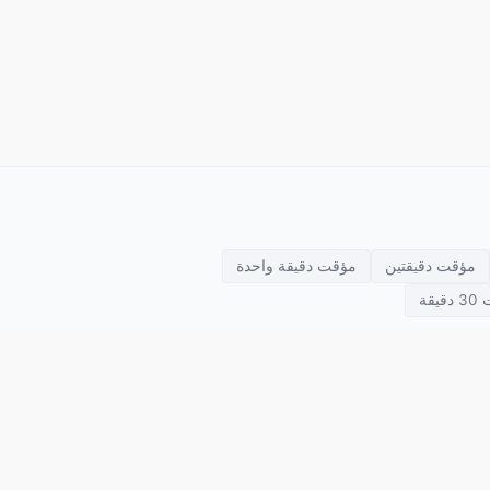
مؤقت دقيقتين
مؤقت دقيقة واحدة
يقة
تاباتا
بومودورو
العد التنازلي
مؤقتات التمرين
SETimer
ساعة إيقاف