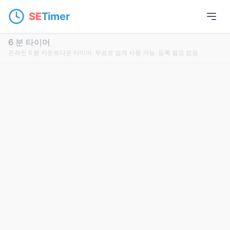
SE
Timer
6 분 타이머
온라인 6 분 카운트다운 타이머. 무료로 쉽게 사용 가능. 등록 필요 없음.