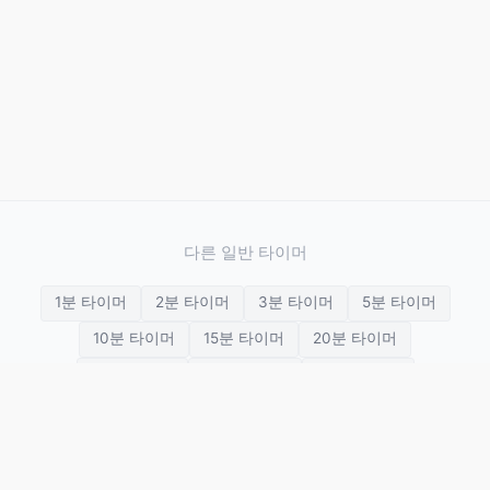
다른 일반 타이머
1분 타이머
2분 타이머
3분 타이머
5분 타이머
10분 타이머
15분 타이머
20분 타이머
25분 타이머
30분 타이머
45분 타이머
1시간 타이머
2시간 타이머
3시간 타이머