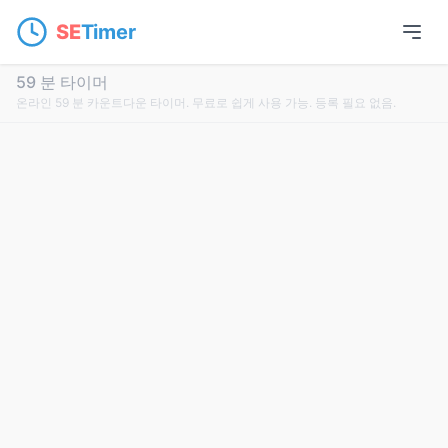
SE
Timer
59 분 타이머
온라인 59 분 카운트다운 타이머. 무료로 쉽게 사용 가능. 등록 필요 없음.