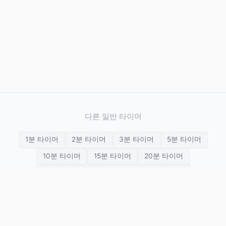
다른 일반 타이머
1분 타이머
2분 타이머
3분 타이머
5분 타이머
10분 타이머
15분 타이머
20분 타이머
25분 타이머
30분 타이머
45분 타이머
1시간 타이머
2시간 타이머
3시간 타이머