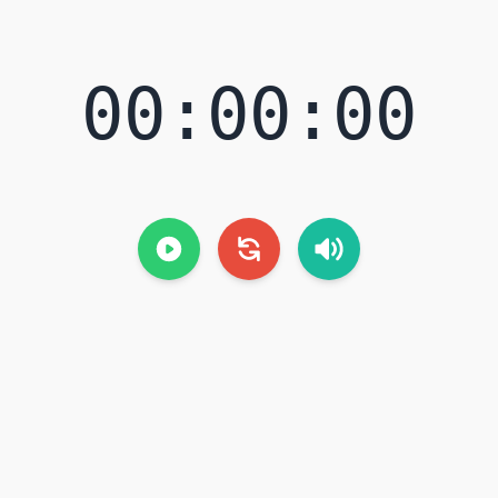
00:00:00