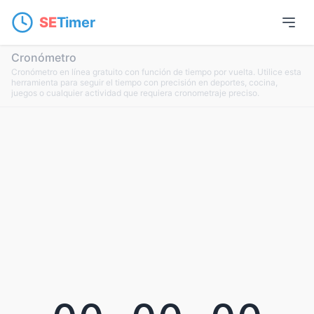
SE
Timer
Cronómetro
Cronómetro en línea gratuito con función de tiempo por vuelta. Utilice esta
herramienta para seguir el tiempo con precisión en deportes, cocina,
juegos o cualquier actividad que requiera cronometraje preciso.