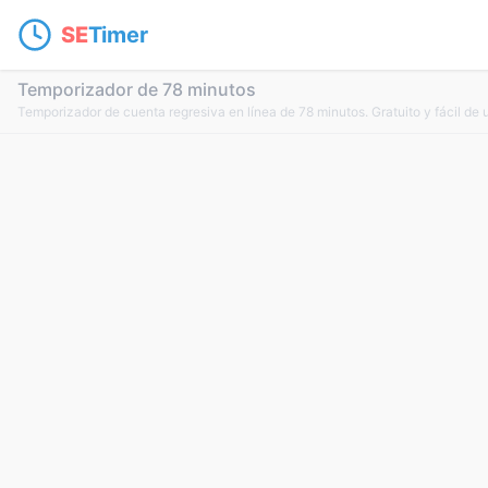
SE
Timer
Temporizador de 78 minutos
Temporizador de cuenta regresiva en línea de 78 minutos. Gratuito y fácil de u