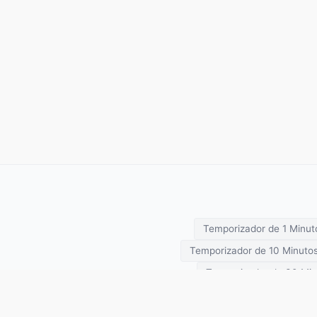
Temporizador de 1 Minut
Temporizador de 10 Minuto
Temporizador de 30 Min