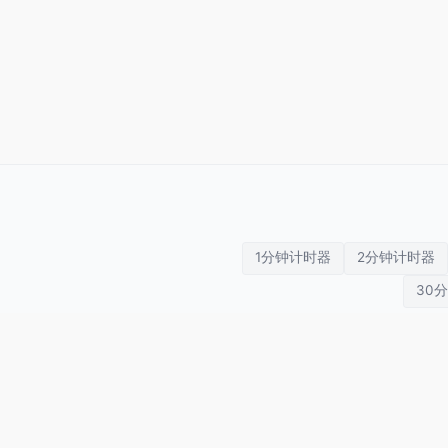
1分钟计时器
2分钟计时器
30
运动计时器
倒计时
番茄钟
Tabata
SETimer
拳击计时器
秒表