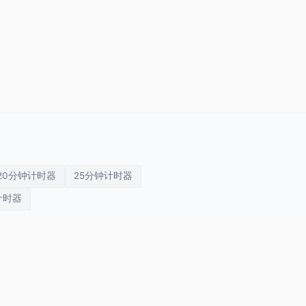
20分钟计时器
25分钟计时器
计时器
演讲计时器
会议计时器
课堂计时器
关于我们
隐私政策
使用条款