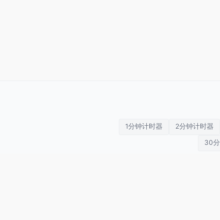
1分钟计时器
2分钟计时器
30
运动计时器
倒计时
番茄钟
Tabata
SETimer
拳击计时器
秒表