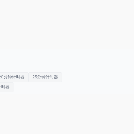
20分钟计时器
25分钟计时器
计时器
演讲计时器
会议计时器
课堂计时器
关于我们
隐私政策
使用条款