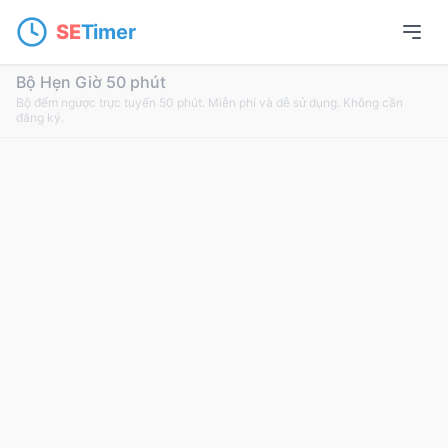
SE
Timer
Bộ Hẹn Giờ 50 phút
Bộ đếm ngược trực tuyến 50 phút. Miễn phí và dễ sử dụng. Không cần
đăng ký.