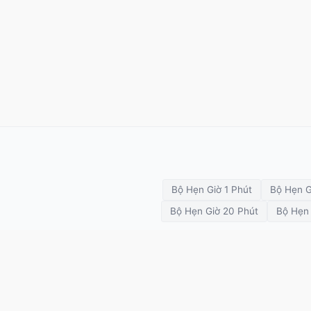
Bộ Hẹn Giờ 1 Phút
Bộ Hẹn G
Bộ Hẹn Giờ 20 Phút
Bộ Hẹn 
Tập luyện
Đếm ngược
Pomodoro
Tab
SETimer