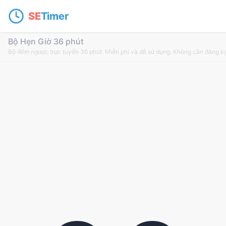
SE
Timer
Bộ Hẹn Giờ 36 phút
Bộ đếm ngược trực tuyến 36 phút. Miễn phí và dễ sử dụng. Không cần đăng k