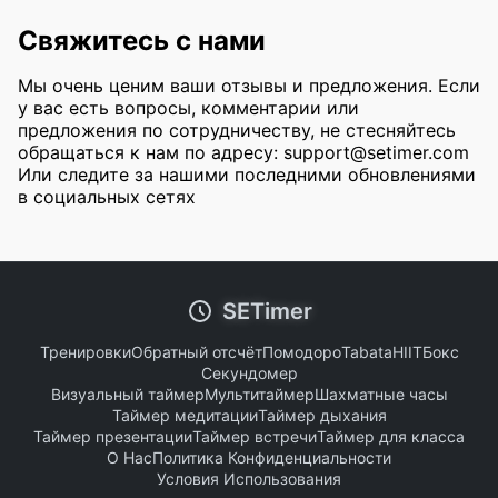
Свяжитесь с нами
Мы очень ценим ваши отзывы и предложения. Если
у вас есть вопросы, комментарии или
предложения по сотрудничеству, не стесняйтесь
обращаться к нам по адресу:
support@setimer.com
Или следите за нашими последними обновлениями
в социальных сетях
SETimer
Тренировки
Обратный отсчёт
Помодоро
Tabata
HIIT
Бокс
Секундомер
Визуальный таймер
Мультитаймер
Шахматные часы
Таймер медитации
Таймер дыхания
Таймер презентации
Таймер встречи
Таймер для класса
О Нас
Политика Конфиденциальности
Условия Использования