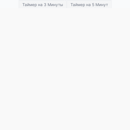
Таймер на 3 Минуты
Таймер на 5 Минут
Таймер на 10 Минут
Таймер на 15 Минут
Таймер на 20 Минут
Таймер на 25 Минут
Таймер на 30 Минут
Таймер на 45 Минут
Таймер на 1 Час
Таймер на 2 Часа
Таймер на 3 Часа
SETimer
Тренировки
Обратный отсчёт
Помодоро
Tabata
HIIT
Бокс
Секундомер
Визуальный таймер
Мультитаймер
Шахматные часы
Таймер медитации
Таймер дыхания
Таймер презентации
Таймер встречи
Таймер для класса
О Нас
Политика Конфиденциальности
Условия Использования