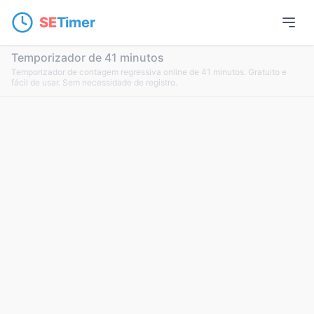
SE
Timer
Temporizador de 41 minutos
Temporizador de contagem regressiva online de 41 minutos. Gratuito e
fácil de usar. Sem necessidade de registro.