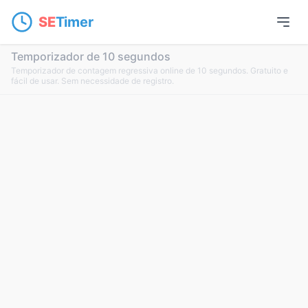
SE
Timer
Temporizador de 10 segundos
Temporizador de contagem regressiva online de 10 segundos. Gratuito e
fácil de usar. Sem necessidade de registro.