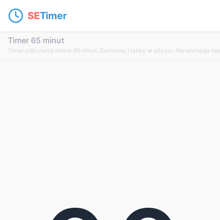
SE
Timer
Timer 65 minut
Timer odliczania online 65 minut. Darmowy i łatwy w użyciu. Nie wymaga reje