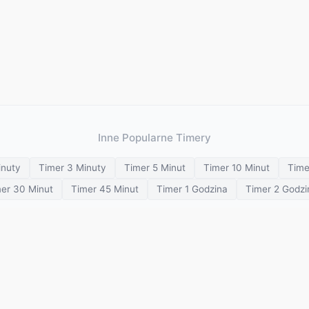
Inne Popularne Timery
inuty
Timer 3 Minuty
Timer 5 Minut
Timer 10 Minut
Time
er 30 Minut
Timer 45 Minut
Timer 1 Godzina
Timer 2 Godzi
Minutnik wizualny
Wiele minutników
Zegar szachowy
Minutnik 
Minutnik medytacji
Minutnik oddechu
© 2026 SETimer. Wszelkie prawa zastrzeżone.