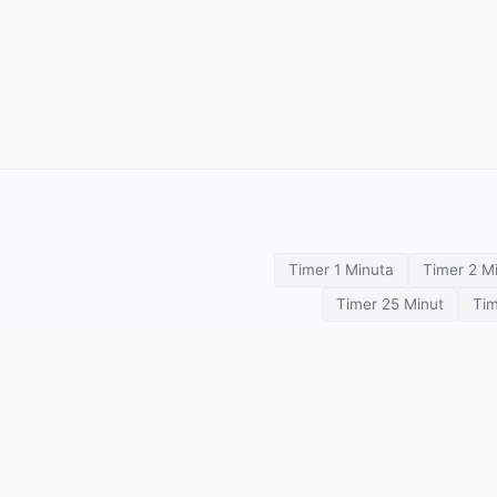
Timer 1 Minuta
Timer 2 M
Timer 25 Minut
Tim
Timery treningowe
Odliczanie
SETimer
Pomodoro
Tabata
HIIT
Boks
Stoper