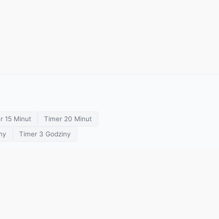
r 15 Minut
Timer 20 Minut
ny
Timer 3 Godziny
prezentacji
Minutnik spotkania
Minutnik klasowy
O Nas
Polityka Prywatności
Warunki Użytkowania