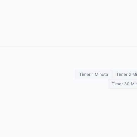
Timer 1 Minuta
Timer 2 M
Timer 30 Mi
Timery treningowe
Odliczanie
SETimer
Pomodoro
Tabata
HIIT
Boks
Stoper