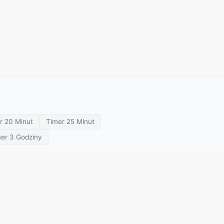
r 20 Minut
Timer 25 Minut
er 3 Godziny
prezentacji
Minutnik spotkania
Minutnik klasowy
O Nas
Polityka Prywatności
Warunki Użytkowania