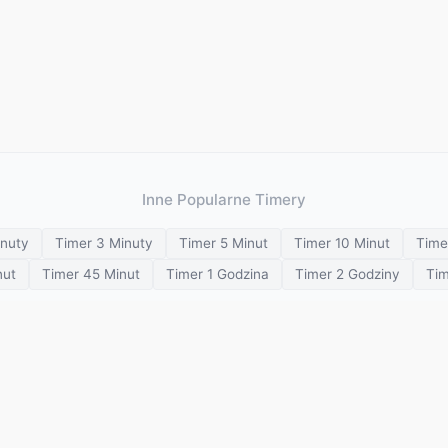
Inne Popularne Timery
inuty
Timer 3 Minuty
Timer 5 Minut
Timer 10 Minut
Time
nut
Timer 45 Minut
Timer 1 Godzina
Timer 2 Godziny
Tim
Minutnik wizualny
Wiele minutników
Zegar szachowy
Minutnik 
Minutnik medytacji
Minutnik oddechu
© 2026 SETimer. Wszelkie prawa zastrzeżone.