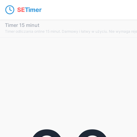
SE
Timer
Timer 15 minut
Timer odliczania online 15 minut. Darmowy i łatwy w użyciu. Nie wymaga rejes