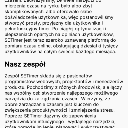
czasem. Zauważyliśmy, że wiele narzędzi do
mierzenia czasu na rynku było albo zbyt
skomplikowanych, albo oferowało słabe
doświadczenie użytkownika, więc postanowiliśmy
stworzyć prosty, przyjazny dla użytkownika i
pełnofunkcyjny timer. Po ciągłej optymalizacji i
ulepszeniach opartych na opiniach użytkowników,
SETimer jest teraz szeroko uznawaną platformą do
pomiaru czasu online, obsługującą dziesiątki tysięcy
użytkowników na całym świecie każdego miesiąca.
Nasz zespół
Zespół SETimer składa się z pasjonatów
programistów webowych, projektantów i menedżerów
produktu. Pochodzimy z różnych środowisk, ale łączy
nas wspólny cel: stworzenie najlepszego możliwego
narzędzia do zarządzania czasem. Wierzymy, że
dobre zarządzanie czasem jest kluczem do
zwiększenia produktywności i zmniejszenia stresu.
Poprzez SETimer dążymy do zapewnienia
użytkownikom intuicyjnego i wydajnego narzędzia,
które pomoże im lepiej planować i wykorzystywać