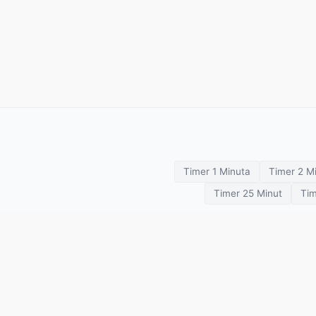
Timer 1 Minuta
Timer 2 M
Timer 25 Minut
Tim
Timery treningowe
Odliczanie
SETimer
Pomodoro
Tabata
HIIT
Boks
Stoper