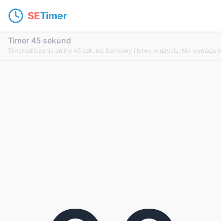
SE
Timer
Timer 45 sekund
Timer odliczania online 45 sekund. Darmowy i łatwy w użyciu. Nie wymaga rej