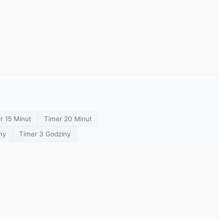
r 15 Minut
Timer 20 Minut
ny
Timer 3 Godziny
prezentacji
Minutnik spotkania
Minutnik klasowy
O Nas
Polityka Prywatności
Warunki Użytkowania