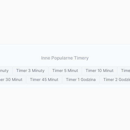
Inne Popularne Timery
inuty
Timer 3 Minuty
Timer 5 Minut
Timer 10 Minut
Time
er 30 Minut
Timer 45 Minut
Timer 1 Godzina
Timer 2 Godzi
Minutnik wizualny
Wiele minutników
Zegar szachowy
Minutnik 
Minutnik medytacji
Minutnik oddechu
© 2026 SETimer. Wszelkie prawa zastrzeżone.