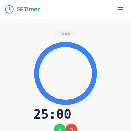
SE
Timer
Timer Pomodoro On
SIAP
25:00