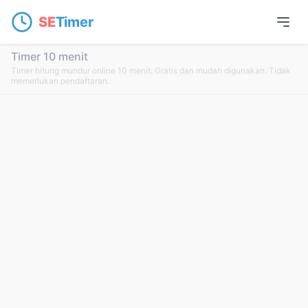
SE
Timer
Timer 10 menit
Timer hitung mundur online 10 menit. Gratis dan mudah digunakan. Tidak
memerlukan pendaftaran.