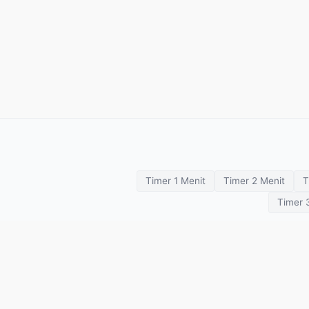
Timer 1 Menit
Timer 2 Menit
T
Timer 
Timer latihan
Hitung Mundur
SETimer
Pomodoro
Tabata
HIIT
Tinju
Kronometer