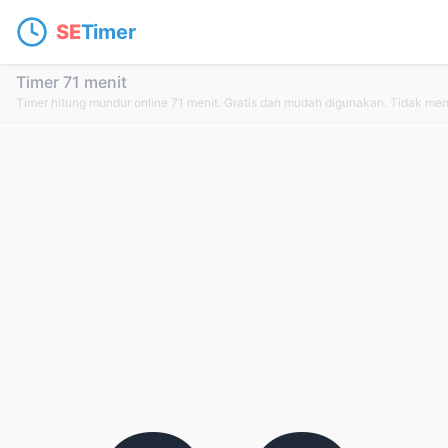
SE
Timer
Timer 71 menit
Timer hitung mundur online 71 menit. Gratis dan mudah digunakan. Tidak me