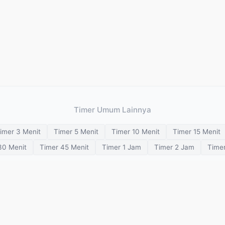
Timer Umum Lainnya
imer 3 Menit
Timer 5 Menit
Timer 10 Menit
Timer 15 Menit
30 Menit
Timer 45 Menit
Timer 1 Jam
Timer 2 Jam
Time
Pen
Pengatur Waktu Visual
Pengatur Waktu Ganda
Jam Catur
Penga
Pengatur Waktu Meditasi
Pengatur Waktu Pernapasan