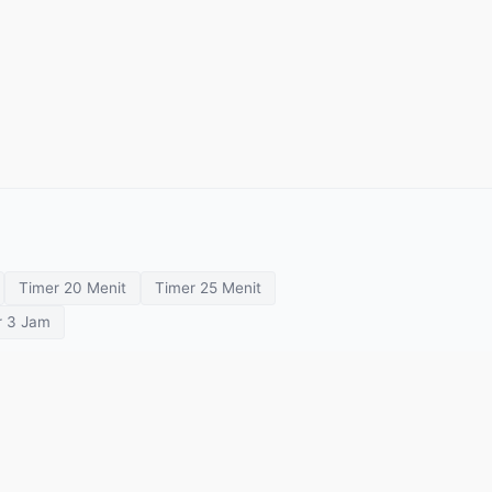
Timer 20 Menit
Timer 25 Menit
r 3 Jam
gatur Waktu Presentasi
Pengatur Waktu Rapat
tur Waktu Kelas
Tentang Kami
Kebijakan Privasi
Ketentuan Penggunaan