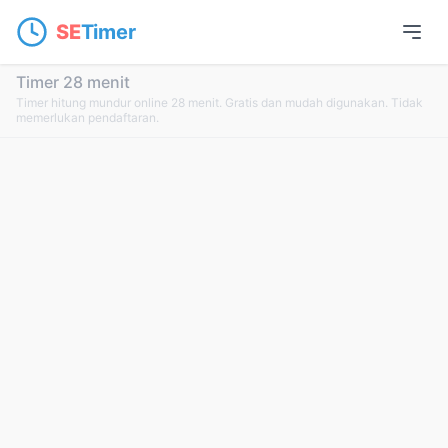
SE
Timer
Timer 28 menit
Timer hitung mundur online 28 menit. Gratis dan mudah digunakan. Tidak
memerlukan pendaftaran.