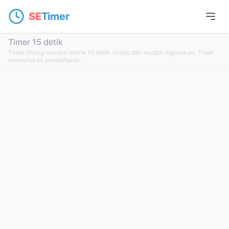
SE
Timer
Timer 15 detik
Timer hitung mundur online 15 detik. Gratis dan mudah digunakan. Tidak
memerlukan pendaftaran.