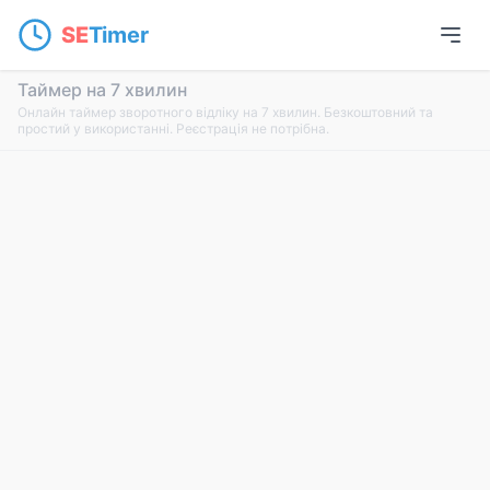
SE
Timer
Таймер на 7 хвилин
Онлайн таймер зворотного відліку на 7 хвилин. Безкоштовний та
простий у використанні. Реєстрація не потрібна.