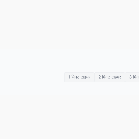
1 मिनट टाइमर
2 मिनट टाइमर
3 मिन
वर्कआउट टाइमर
काउंटडाउन
पोमोडोरो
टाबाटा
H
SETimer
स्टॉपवॉच