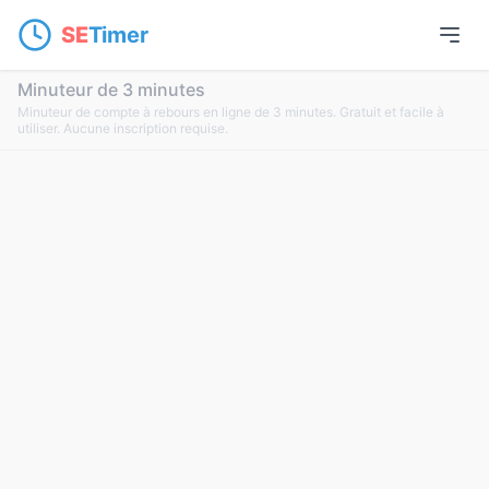
SE
Timer
Minuteur de 3 minutes
Minuteur de compte à rebours en ligne de 3 minutes. Gratuit et facile à
utiliser. Aucune inscription requise.