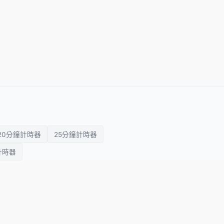
20分鐘計時器
25分鐘計時器
計時器
簡報計時器
會議計時器
課堂計時器
關於我們
隱私政策
使用條款