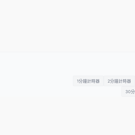
1分鐘計時器
2分鐘計時器
30
Tabat
運動計時器
倒數計時
番茄鐘
SETimer
拳擊計時器
碼錶