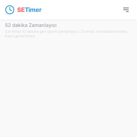
SE
Timer
52 dakika Zamanlayıcı
Çevrimiçi 52 dakika geri sayım zamanlayıcı. Ücretsiz ve kullanımı kolay.
Kayıt gerektirmez.