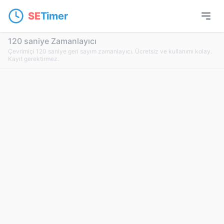
SE
Timer
120 saniye Zamanlayıcı
Çevrimiçi 120 saniye geri sayım zamanlayıcı. Ücretsiz ve kullanımı kolay.
Kayıt gerektirmez.