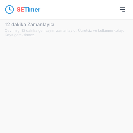
SE
Timer
12 dakika Zamanlayıcı
Çevrimiçi 12 dakika geri sayım zamanlayıcı. Ücretsiz ve kullanımı kolay.
Kayıt gerektirmez.