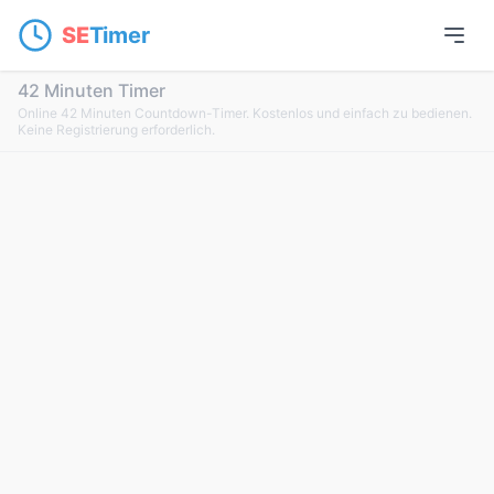
SE
Timer
42 Minuten Timer
Online 42 Minuten Countdown-Timer. Kostenlos und einfach zu bedienen.
Keine Registrierung erforderlich.